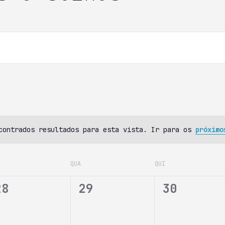
contrados resultados para esta vista. Ir para os
próximo
QUA
QUI
0
0
0
28
29
30
e
e
e
v
v
v