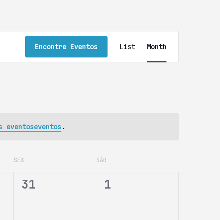
N
Encontre Eventos
List
Month
a
v
e
g
a
ç
s eventoseventos
.
ã
o
SEX
SÁB
d
o
0
0
31
1
v
e
e
i
v
v