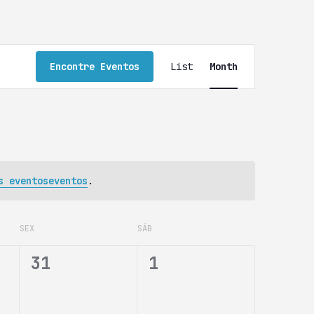
N
Encontre Eventos
List
Month
a
v
e
g
a
ç
s eventoseventos
.
ã
o
SEX
SÁB
d
o
0
0
31
1
v
e
e
i
v
v