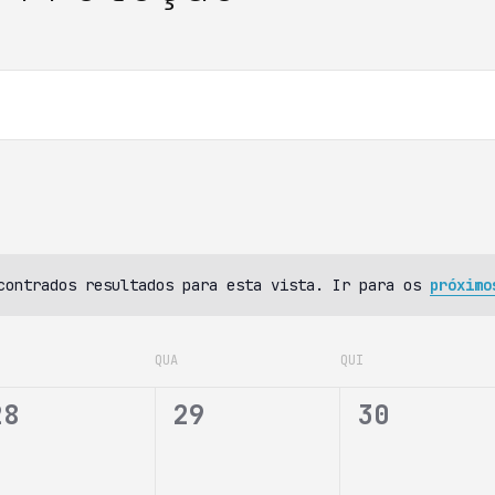
contrados resultados para esta vista. Ir para os
próximo
QUA
QUI
0
0
0
28
29
30
e
e
e
v
v
v