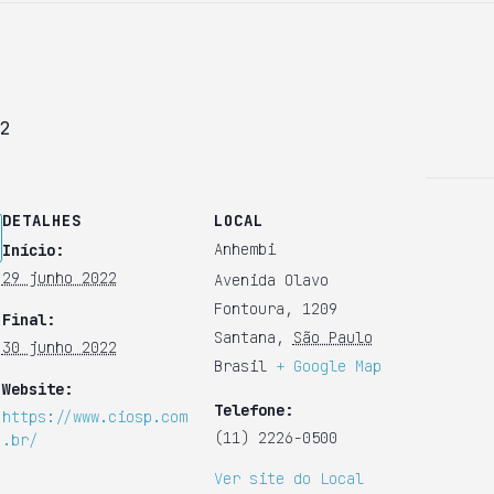
2
DETALHES
LOCAL
Anhembi
Início:
29 junho 2022
Avenida Olavo
Fontoura, 1209
Final:
Santana
,
São Paulo
30 junho 2022
Brasil
+ Google Map
Website:
Telefone:
https://www.ciosp.com
(11) 2226-0500
.br/
Ver site do Local