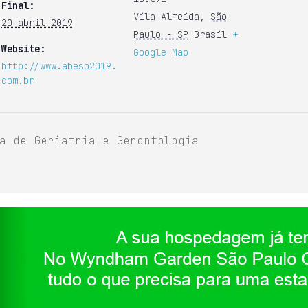
Final:
Vila Almeida
,
São
20 abril 2019
Paulo - SP
Brasil
+
Website:
Google Map
http://www.abeso2019.
com.br
a de Geriatria e Gerontologia