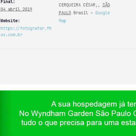
Final:
CERQUEIRA CÉSAR,
,
SÃO
04 abril 2019
PAULO
Brasil
+ Google
Website:
Map
https://fotografar.fh
ox.com.br