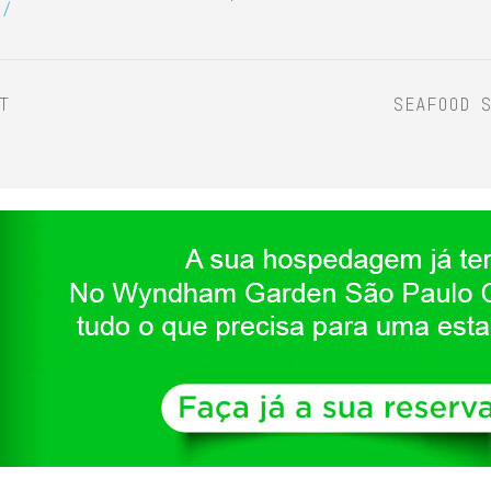
/
T
SEAFOOD 