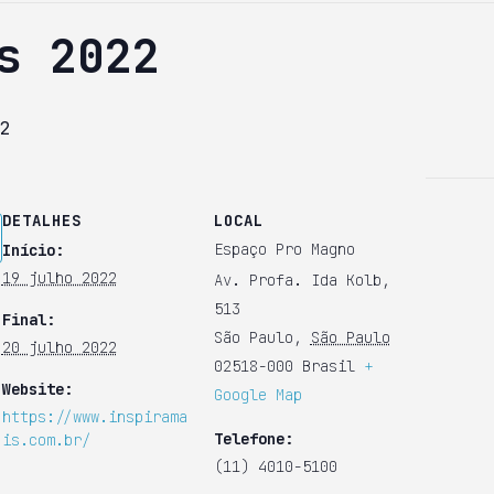
s 2022
2
DETALHES
LOCAL
Espaço Pro Magno
Início:
19 julho 2022
Av. Profa. Ida Kolb,
513
Final:
São Paulo
,
São Paulo
20 julho 2022
02518-000
Brasil
+
Website:
Google Map
https://www.inspirama
Telefone:
is.com.br/
(11) 4010-5100