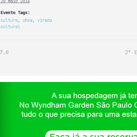
20 maio 2018
Evento Tags:
cultura
,
show
,
virada
cultural
7.0
2° 