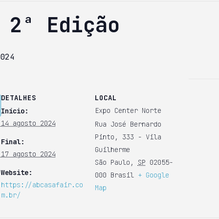
 2ª Edição
024
DETALHES
LOCAL
Expo Center Norte
Início:
14 agosto 2024
Rua José Bernardo
Pinto, 333 - Vila
Final:
Guilherme
17 agosto 2024
São Paulo
,
SP
02055-
Website:
000
Brasil
+ Google
https://abcasafair.co
Map
m.br/