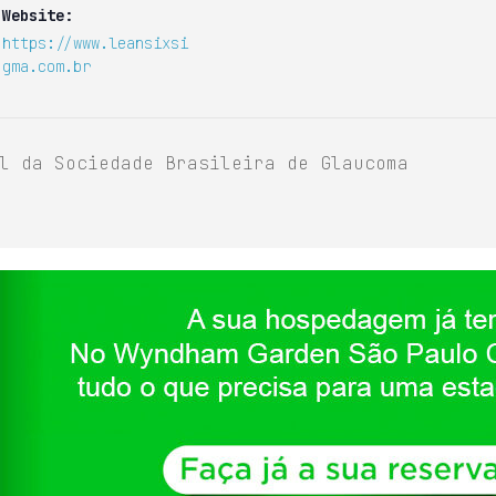
Website:
https://www.leansixsi
gma.com.br
l da Sociedade Brasileira de Glaucoma