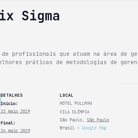
ix Sigma
 de profissionais que atuam na área de ge
elhores práticas de metodologias de geren
DETALHES
LOCAL
HOTEL PULLMAN
Início:
23 maio 2019
VILA OLÍMPIA
São Paulo
,
São Paulo
Final:
Brasil
+ Google Map
24 maio 2019