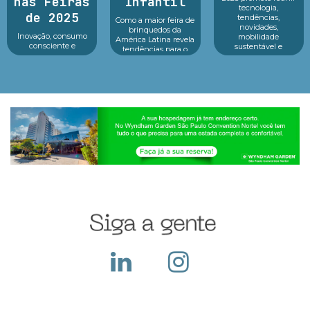
nas Feiras
Infantil
tecnologia,
de 2025
tendências,
Como a maior feira de
novidades,
brinquedos da
Inovação, consumo
mobilidade
América Latina revela
consciente e
sustentável e
tendências para o
tecnologia no centro
inovação em um só
futuro das crianças
dos principais
lugar.Reconhecido
Educação, tecnologia
eventos As feiras de
como o principal p...
e consumidor infantil
negócios em 2025
estão no centro d...
estão revelando um
cenário dinâmico e
cheio de opor...