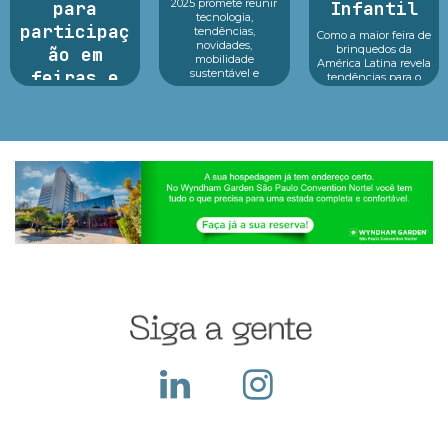
2025 promete reunir
para
Infantil
tecnologia,
participaç
tendências,
Como a maior feira de
novidades,
brinquedos da
ão em
mobilidade
América Latina revela
feiras e
sustentável e
tendências para o
inovação em um só
futuro das crianças
exposições
lugar.Reconhecido
Educação, tecnologia
como o principal p...
e consumidor infantil
Argan Ravanese
estão no centro d...
Sabemos que
participar de uma
feira com exposição
exige um alto
investimento pois
além do custo com o
local, a empresa deve
construir seu sta...