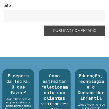
Site
E depois
Como
Educação,
da feira.
estreitar
Tecnologia
O que
relacionam
e o
fazer?
ento com
Consumidor
clientes
Infantil
Argan Ravanese A
empresa treinou os
visitantes
Como a maior feira de
participantes antes
brinquedos da