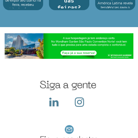
das
de expor seu stand na
América Latina revela
feira, recebeu
feiras?
tendências para o
visitantes, fez o seu
futuro das crianças
melhor durante o
Argan Ravanese
Educação, tecnologia
evento e o que fazer
Durante o período da
e consumidor infantil
dep...
feira a empresa
estão no centro d...
recebe diversos
visitantes em seu
stand, apresenta seus
produtos e serviços,
ocorre a troca de
cartões e...