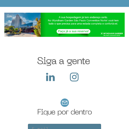
Black Friday nas
dep...
feiras de negócios: é
essencial para
potencializar vendas,
fortalecer parcerias e
atrair novos clientes
em um dos períodos...