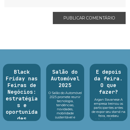
Black
Salão do
E depois
Friday nas
Automóvel
da feira.
Feiras de
2025
O que
Negócios:
fazer?
O Salão do Automóvel
2025 promete reunir
estratégia
Argan Ravanese A
tecnologia,
empresa treinou os
s e
tendências,
participantes antes
novidades,
oportunida
de expor seu stand na
mobilidade
feira, recebeu
des
sustentável e
visitantes, fez o seu
inovação em um só
melhor durante o
lugar.Reconhecido
A preparação para a
evento e o que fazer
como o principal p...