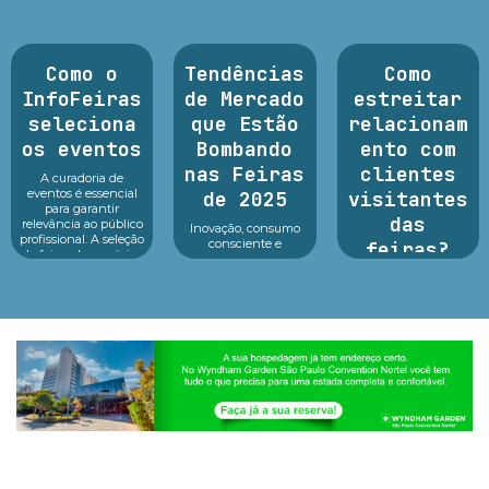
Como o
Tendências
Como
InfoFeiras
de Mercado
estreitar
seleciona
que Estão
relacionam
os eventos
Bombando
ento com
nas Feiras
clientes
A curadoria de
eventos é essencial
de 2025
visitantes
para garantir
das
relevância ao público
Inovação, consumo
profissional. A seleção
consciente e
feiras?
de feiras de negócios
tecnologia no centro
do Infofeiras
dos principais
Argan Ravanese
considera critérios
eventos As feiras de
Durante o período da
estratég...
negócios em 2025
feira a empresa
estão revelando um
recebe diversos
cenário dinâmico e
visitantes em seu
cheio de opor...
stand, apresenta seus
produtos e serviços,
ocorre a troca de
cartões e...