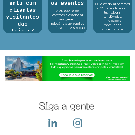
ento com
os eventos
O Salão do Automóvel
2025 promete reunir
clientes
A curadoria de
tecnologia,
eventos é essencial
visitantes
tendências,
para garantir
novidades,
das
relevância ao público
mobilidade
profissional. A seleção
feiras?
sustentável e
de feiras de negócios
inovação em um só
do Infofeiras
lugar.Reconhecido
Argan Ravanese
considera critérios
como o principal p...
Durante o período da
estratég...
feira a empresa
recebe diversos
visitantes em seu
stand, apresenta seus
produtos e serviços,
ocorre a troca de
cartões e...