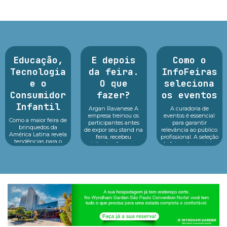
Educação,
E depois
Como o
Tecnologia
da feira.
InfoFeiras
e o
O que
seleciona
Consumidor
fazer?
os eventos
Infantil
Argan Ravanese A
A curadoria de
empresa treinou os
eventos é essencial
Como a maior feira de
participantes antes
para garantir
brinquedos da
de expor seu stand na
relevância ao público
América Latina revela
feira, recebeu
profissional. A seleção
tendências para o
visitantes, fez o seu
de feiras de negócios
futuro das crianças
melhor durante o
do Infofeiras
Educação, tecnologia
evento e o que fazer
considera critérios
e consumidor infantil
dep...
estratég...
estão no centro d...