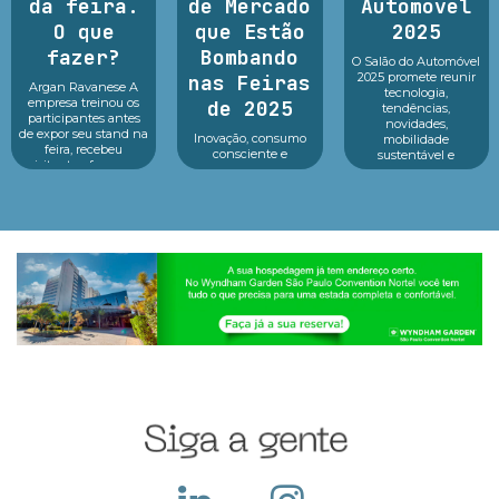
da feira.
de Mercado
Automóvel
O que
que Estão
2025
fazer?
Bombando
O Salão do Automóvel
2025 promete reunir
nas Feiras
Argan Ravanese A
tecnologia,
empresa treinou os
de 2025
tendências,
participantes antes
novidades,
de expor seu stand na
Inovação, consumo
mobilidade
feira, recebeu
consciente e
sustentável e
visitantes, fez o seu
tecnologia no centro
inovação em um só
melhor durante o
dos principais
lugar.Reconhecido
evento e o que fazer
eventos As feiras de
como o principal p...
dep...
negócios em 2025
estão revelando um
cenário dinâmico e
cheio de opor...