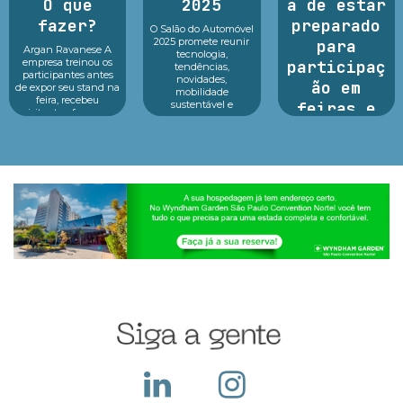
O que
2025
a de estar
fazer?
preparado
O Salão do Automóvel
2025 promete reunir
para
Argan Ravanese A
tecnologia,
empresa treinou os
participaç
tendências,
participantes antes
novidades,
ão em
de expor seu stand na
mobilidade
feira, recebeu
sustentável e
feiras e
visitantes, fez o seu
inovação em um só
melhor durante o
exposições
lugar.Reconhecido
evento e o que fazer
como o principal p...
dep...
Argan Ravanese
Sabemos que
participar de uma
feira com exposição
exige um alto
investimento pois
além do custo com o
local, a empresa deve
construir seu sta...