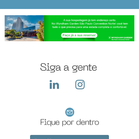
eventos As feiras de
Black Friday nas
Argan Ravanese
negócios em 2025
feiras de negócios: é
Sabemos que
estão revelando um
essencial para
participar de uma
cenário dinâmico e
potencializar vendas,
feira com exposição
cheio de opor...
fortalecer parcerias e
exige um alto
atrair novos clientes
investimento pois
em um dos períodos...
além do custo com o
local, a empresa deve
construir seu sta...