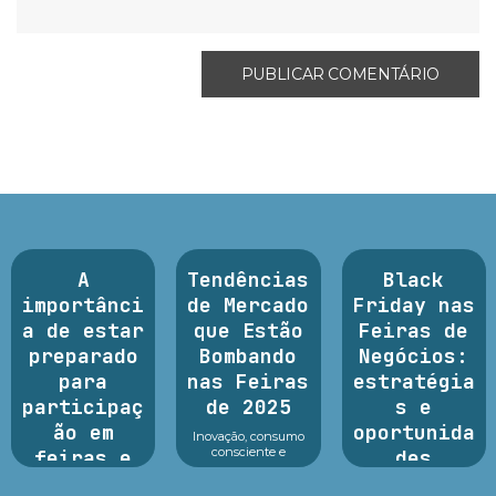
A
Tendências
Black
importânci
de Mercado
Friday nas
a de estar
que Estão
Feiras de
preparado
Bombando
Negócios:
para
nas Feiras
estratégia
participaç
de 2025
s e
ão em
oportunida
Inovação, consumo
consciente e
feiras e
des
tecnologia no centro
exposições
dos principais
A preparação para a