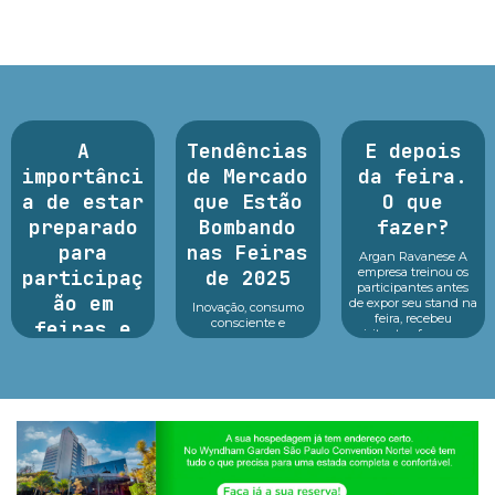
A
Tendências
E depois
importânci
de Mercado
da feira.
a de estar
que Estão
O que
preparado
Bombando
fazer?
para
nas Feiras
Argan Ravanese A
empresa treinou os
participaç
de 2025
participantes antes
ão em
de expor seu stand na
Inovação, consumo
feira, recebeu
consciente e
feiras e
visitantes, fez o seu
tecnologia no centro
exposições
melhor durante o
dos principais
evento e o que fazer
eventos As feiras de
dep...
Argan Ravanese
negócios em 2025
Sabemos que
estão revelando um
participar de uma
cenário dinâmico e
feira com exposição
cheio de opor...
exige um alto
investimento pois
além do custo com o
local, a empresa deve