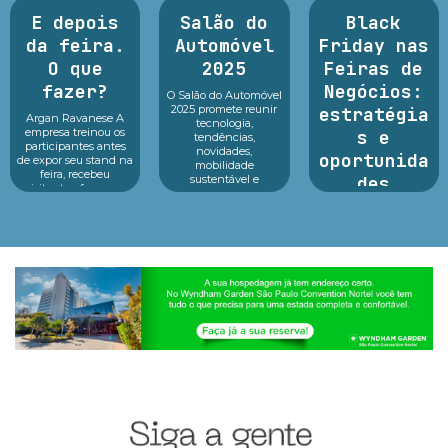
E depois
Salão do
Black
da feira.
Automóvel
Friday nas
O que
2025
Feiras de
fazer?
Negócios:
O Salão do Automóvel
2025 promete reunir
estratégia
Argan Ravanese A
tecnologia,
empresa treinou os
s e
tendências,
participantes antes
novidades,
oportunida
de expor seu stand na
mobilidade
feira, recebeu
sustentável e
des
visitantes, fez o seu
inovação em um só
melhor durante o
lugar.Reconhecido
A preparação para a
evento e o que fazer
como o principal p...
Black Friday nas
dep...
feiras de negócios: é
essencial para
potencializar vendas,
fortalecer parcerias e
atrair novos clientes
em um dos períodos...