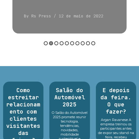
By Rs Press
/ 12 de maio de 2022
Como
Salão do
E depois
estreitar
Automóvel
da feira.
relacionam
2025
O que
ento com
fazer?
O Salão do Automóvel
2025 promete reunir
clientes
Argan Ravanese A
tecnologia,
empresa treinou os
visitantes
tendências,
participantes antes
novidades,
das
de expor seu stand na
mobilidade
feira, recebeu
sustentável e