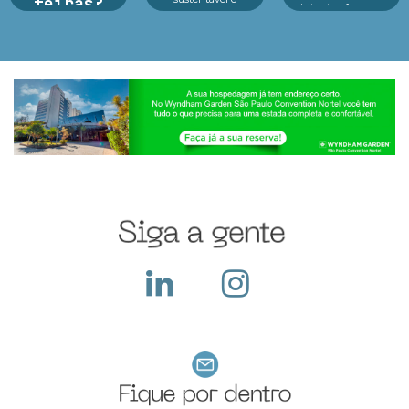
feiras?
visitantes, fez o seu
inovação em um só
melhor durante o
lugar.Reconhecido
Argan Ravanese
evento e o que fazer
como o principal p...
Durante o período da
dep...
feira a empresa
recebe diversos
visitantes em seu
stand, apresenta seus
produtos e serviços,
ocorre a troca de
cartões e...