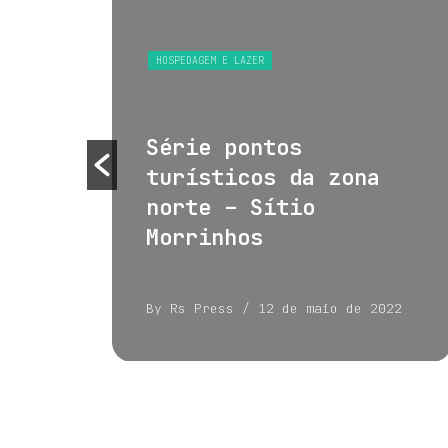
S
HOSPEDAGEM E LAZER
 e
Série pontos
turísticos da zona
norte – Sítio
Morrinhos
022
By Rs Press
/ 12 de maio de 2022