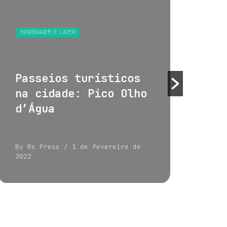
HOSPEDAGEM E LAZER
HOS
Passeios turísticos
Tu
na cidade: Pico Olho
su
d’Água
By Rs Press
/ 1 de fevereiro de
By 
2022
202