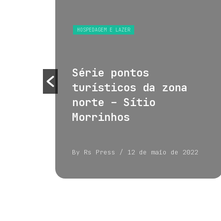
S
HOSPEDAGEM E LAZER
 e
Série pontos
turísticos da zona
norte – Sítio
Morrinhos
022
By Rs Press
/ 12 de maio de 2022