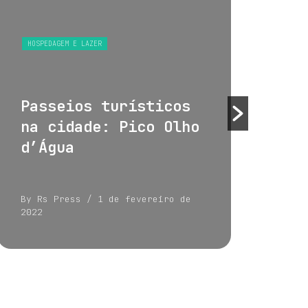
HOSPEDAGEM E LAZER
HOS
Passeios turísticos
Tu
na cidade: Pico Olho
su
d’Água
By Rs Press
/ 1 de fevereiro de
By 
2022
202