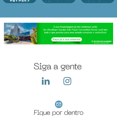
feiras?
de feiras de negócios
visitantes, fez o seu
do Infofeiras
melhor durante o
Argan Ravanese
considera critérios
evento e o que fazer
Durante o período da
estratég...
dep...
feira a empresa
recebe diversos
visitantes em seu
stand, apresenta seus
produtos e serviços,
ocorre a troca de
cartões e...