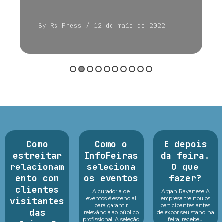
By Rs Press
/ 12 de maio de 2022
Como
Como o
E depois
estreitar
InfoFeiras
da feira.
relacionam
seleciona
O que
ento com
os eventos
fazer?
clientes
A curadoria de
Argan Ravanese A
eventos é essencial
empresa treinou os
visitantes
para garantir
participantes antes
das
relevância ao público
de expor seu stand na
profissional. A seleção
feira, recebeu