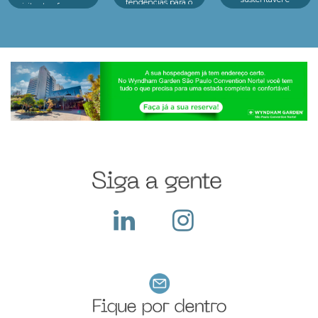
tendências para o
visitantes, fez o seu
inovação em um só
futuro das crianças
melhor durante o
lugar.Reconhecido
Educação, tecnologia
evento e o que fazer
como o principal p...
e consumidor infantil
dep...
estão no centro d...