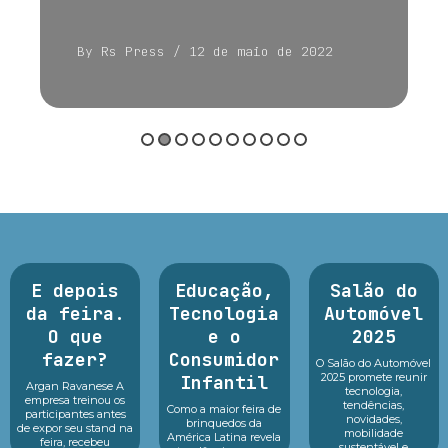
By Rs Press
/ 12 de maio de 2022
E depois
Educação,
Salão do
da feira.
Tecnologia
Automóvel
O que
e o
2025
fazer?
Consumidor
O Salão do Automóvel
2025 promete reunir
Infantil
Argan Ravanese A
tecnologia,
empresa treinou os
tendências,
Como a maior feira de
participantes antes
novidades,
brinquedos da
de expor seu stand na
mobilidade
América Latina revela
feira, recebeu
sustentável e