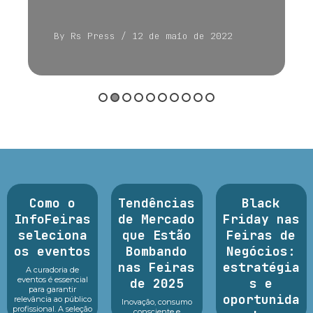
By Rs Press
/ 12 de maio de 2022
Como o
Tendências
Black
InfoFeiras
de Mercado
Friday nas
seleciona
que Estão
Feiras de
os eventos
Bombando
Negócios:
nas Feiras
estratégia
A curadoria de
eventos é essencial
de 2025
s e
para garantir
oportunida
relevância ao público
Inovação, consumo
profissional. A seleção
consciente e