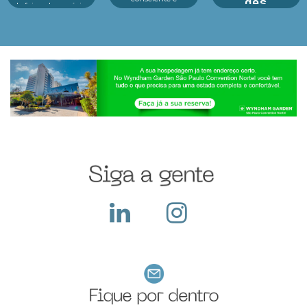
des
de feiras de negócios
tecnologia no centro
do Infofeiras
dos principais
A preparação para a
considera critérios
eventos As feiras de
Black Friday nas
estratég...
negócios em 2025
feiras de negócios: é
estão revelando um
essencial para
cenário dinâmico e
potencializar vendas,
cheio de opor...
fortalecer parcerias e
atrair novos clientes
em um dos períodos...