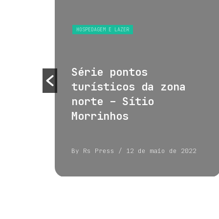
S
HOSPEDAGEM E LAZER
 e
Série pontos
turísticos da zona
norte – Sítio
Morrinhos
022
By Rs Press
/ 12 de maio de 2022