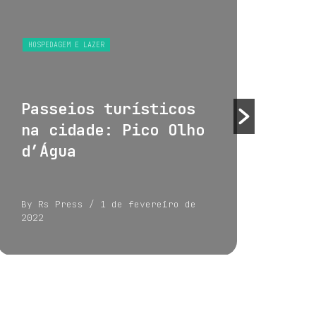
HOSPEDAGEM E LAZER
HOS
Passeios turísticos
Tu
na cidade: Pico Olho
su
d’Água
By Rs Press
/ 1 de fevereiro de
By 
2022
202