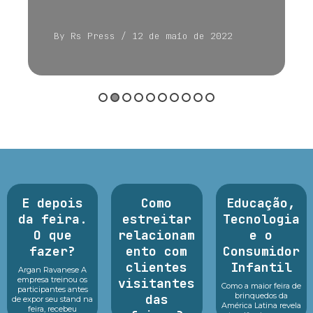
By Rs Press
/ 12 de maio de 2022
E depois
Como
Educação,
da feira.
estreitar
Tecnologia
O que
relacionam
e o
fazer?
ento com
Consumidor
clientes
Infantil
Argan Ravanese A
empresa treinou os
visitantes
Como a maior feira de
participantes antes
brinquedos da
das
de expor seu stand na
América Latina revela
feira, recebeu