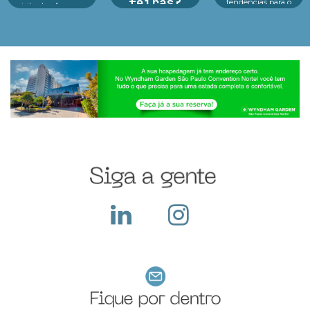
feiras?
tendências para o
visitantes, fez o seu
futuro das crianças
melhor durante o
Argan Ravanese
Educação, tecnologia
evento e o que fazer
Durante o período da
e consumidor infantil
dep...
feira a empresa
estão no centro d...
recebe diversos
visitantes em seu
stand, apresenta seus
produtos e serviços,
ocorre a troca de
cartões e...