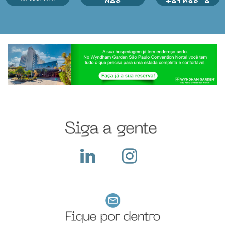
des
feiras e
tecnologia no centro
exposições
dos principais
A preparação para a
eventos As feiras de
Black Friday nas
Argan Ravanese
negócios em 2025
feiras de negócios: é
Sabemos que
estão revelando um
essencial para
participar de uma
cenário dinâmico e
potencializar vendas,
feira com exposição
cheio de opor...
fortalecer parcerias e
exige um alto
atrair novos clientes
investimento pois
em um dos períodos...
além do custo com o
local, a empresa deve
construir seu sta...