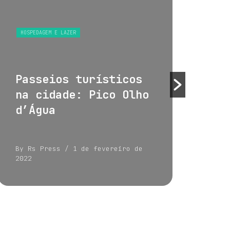
HOSPEDAGEM E LAZER
HOS
Passeios turísticos
Tu
na cidade: Pico Olho
su
d’Água
By Rs Press
/ 1 de fevereiro de
By 
2022
202