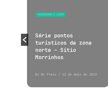
S
HOSPEDAGEM E LAZER
 e
Série pontos
turísticos da zona
norte – Sítio
Morrinhos
022
By Rs Press
/ 12 de maio de 2022