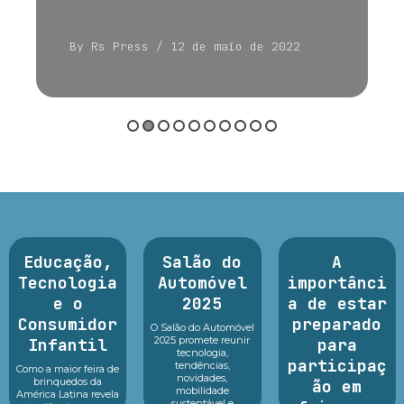
By Rs Press
/ 12 de maio de 2022
Educação,
Salão do
A
Tecnologia
Automóvel
importânci
e o
2025
a de estar
Consumidor
preparado
O Salão do Automóvel
2025 promete reunir
Infantil
para
tecnologia,
participaç
tendências,
Como a maior feira de
novidades,
brinquedos da
ão em
mobilidade
América Latina revela
sustentável e