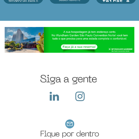
feiras e
tendências para o
inovação em um só
futuro das crianças
exposições
lugar.Reconhecido
Educação, tecnologia
como o principal p...
e consumidor infantil
Argan Ravanese
estão no centro d...
Sabemos que
participar de uma
feira com exposição
exige um alto
investimento pois
além do custo com o
local, a empresa deve
construir seu sta...