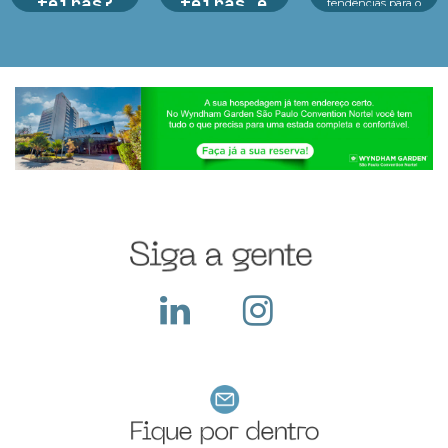
feiras?
feiras e
tendências para o
futuro das crianças
exposições
Argan Ravanese
Educação, tecnologia
Durante o período da
e consumidor infantil
Argan Ravanese
feira a empresa
estão no centro d...
Sabemos que
recebe diversos
participar de uma
visitantes em seu
feira com exposição
stand, apresenta seus
exige um alto
produtos e serviços,
investimento pois
ocorre a troca de
além do custo com o
cartões e...
local, a empresa deve
construir seu sta...