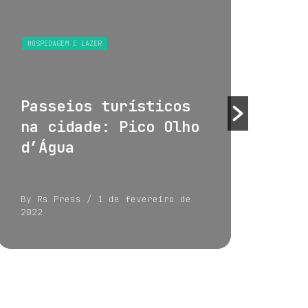
HOSPEDAGEM E LAZER
HOS
Passeios turísticos
Tu
na cidade: Pico Olho
su
d’Água
By Rs Press
/ 1 de fevereiro de
By 
2022
202