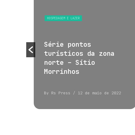
S
HOSPEDAGEM E LAZER
 e
Série pontos
turísticos da zona
norte – Sítio
Morrinhos
022
By Rs Press
/ 12 de maio de 2022