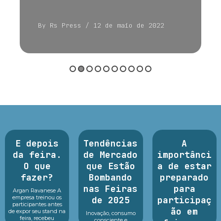
By Rs Press
/ 12 de maio de 2022
E depois
Tendências
A
da feira.
de Mercado
importânci
O que
que Estão
a de estar
fazer?
Bombando
preparado
nas Feiras
para
Argan Ravanese A
empresa treinou os
de 2025
participaç
participantes antes
ão em
de expor seu stand na
Inovação, consumo
feira, recebeu
consciente e