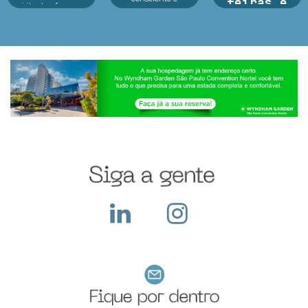
feiras e
visitantes, fez o seu
tecnologia no centro
melhor durante o
exposições
dos principais
evento e o que fazer
eventos As feiras de
dep...
Argan Ravanese
negócios em 2025
Sabemos que
estão revelando um
participar de uma
cenário dinâmico e
feira com exposição
cheio de opor...
exige um alto
investimento pois
além do custo com o
local, a empresa deve
construir seu sta...