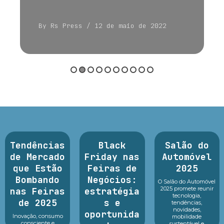
By Rs Press
/ 12 de maio de 2022
Tendências
Black
Salão do
de Mercado
Friday nas
Automóvel
que Estão
Feiras de
2025
Bombando
Negócios:
O Salão do Automóvel
2025 promete reunir
nas Feiras
estratégia
tecnologia,
de 2025
s e
tendências,
novidades,
oportunida
Inovação, consumo
mobilidade
consciente e
sustentável e