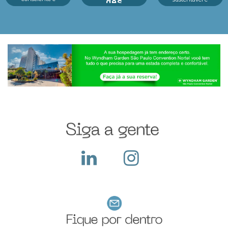
des
tecnologia no centro
inovação em um só
dos principais
lugar.Reconhecido
A preparação para a
eventos As feiras de
como o principal p...
Black Friday nas
negócios em 2025
feiras de negócios: é
estão revelando um
essencial para
cenário dinâmico e
potencializar vendas,
cheio de opor...
fortalecer parcerias e
atrair novos clientes
em um dos períodos...