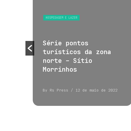
S
HOSPEDAGEM E LAZER
 e
Série pontos
turísticos da zona
norte – Sítio
Morrinhos
022
By Rs Press
/ 12 de maio de 2022