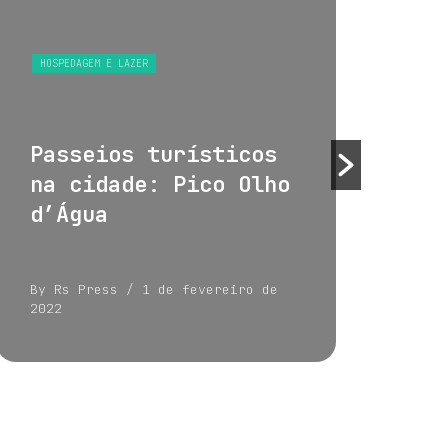
HOSPEDAGEM E LAZER
HOS
Passeios turísticos
Tu
na cidade: Pico Olho
su
d’Água
By Rs Press
/ 1 de fevereiro de
By 
2022
202