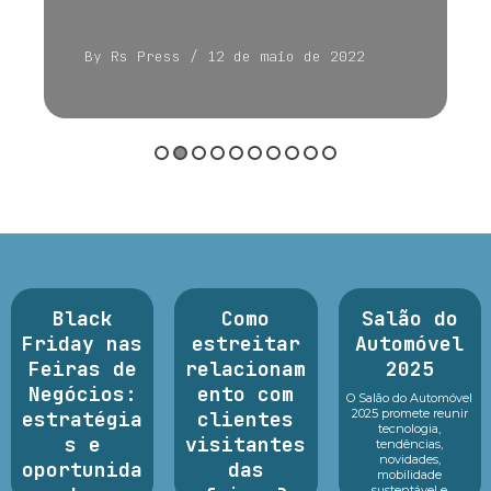
By Rs Press
/ 12 de maio de 2022
Black
Como
Salão do
Friday nas
estreitar
Automóvel
Feiras de
relacionam
2025
Negócios:
ento com
O Salão do Automóvel
2025 promete reunir
estratégia
clientes
tecnologia,
s e
visitantes
tendências,
novidades,
oportunida
das
mobilidade
sustentável e