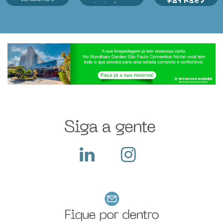
feiras?
visitantes, fez o seu
tecnologia no centro
melhor durante o
dos principais
Argan Ravanese
evento e o que fazer
eventos As feiras de
Durante o período da
dep...
negócios em 2025
feira a empresa
estão revelando um
recebe diversos
cenário dinâmico e
visitantes em seu
cheio de opor...
stand, apresenta seus
produtos e serviços,
ocorre a troca de
cartões e...