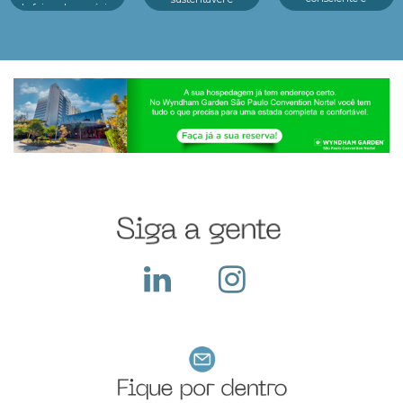
de feiras de negócios
tecnologia no centro
inovação em um só
do Infofeiras
dos principais
lugar.Reconhecido
considera critérios
eventos As feiras de
como o principal p...
estratég...
negócios em 2025
estão revelando um
cenário dinâmico e
cheio de opor...