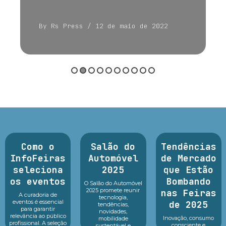
By Rs Press
/ 12 de maio de 2022
Como o
Salão do
Tendências
InfoFeiras
Automóvel
de Mercado
seleciona
2025
que Estão
os eventos
Bombando
O Salão do Automóvel
2025 promete reunir
nas Feiras
A curadoria de
tecnologia,
eventos é essencial
de 2025
tendências,
para garantir
novidades,
relevância ao público
Inovação, consumo
mobilidade
profissional. A seleção
consciente e
sustentável e