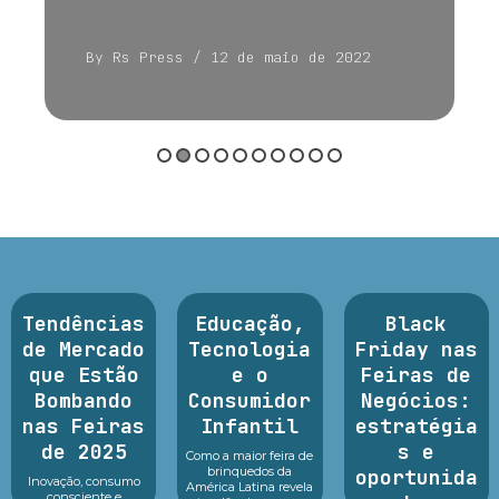
By Rs Press
/ 12 de maio de 2022
Tendências
Educação,
Black
de Mercado
Tecnologia
Friday nas
que Estão
e o
Feiras de
Bombando
Consumidor
Negócios:
nas Feiras
Infantil
estratégia
de 2025
s e
Como a maior feira de
brinquedos da
oportunida
Inovação, consumo
América Latina revela
consciente e