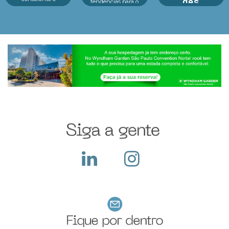
des
tendências para o
tecnologia no centro
futuro das crianças
dos principais
A preparação para a
Educação, tecnologia
eventos As feiras de
Black Friday nas
e consumidor infantil
negócios em 2025
feiras de negócios: é
estão no centro d...
estão revelando um
essencial para
cenário dinâmico e
potencializar vendas,
cheio de opor...
fortalecer parcerias e
atrair novos clientes
em um dos períodos...