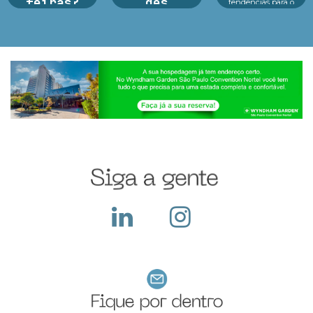
feiras?
des
tendências para o
futuro das crianças
Argan Ravanese
A preparação para a
Educação, tecnologia
Durante o período da
Black Friday nas
e consumidor infantil
feira a empresa
feiras de negócios: é
estão no centro d...
recebe diversos
essencial para
visitantes em seu
potencializar vendas,
stand, apresenta seus
fortalecer parcerias e
produtos e serviços,
atrair novos clientes
ocorre a troca de
em um dos períodos...
cartões e...