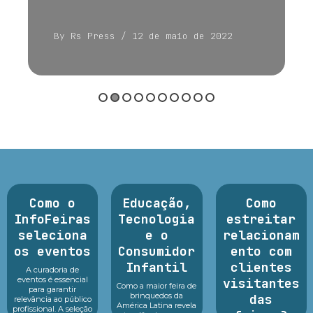
By Rs Press
/ 12 de maio de 2022
Como o
Educação,
Como
InfoFeiras
Tecnologia
estreitar
seleciona
e o
relacionam
os eventos
Consumidor
ento com
Infantil
clientes
A curadoria de
eventos é essencial
visitantes
Como a maior feira de
para garantir
brinquedos da
das
relevância ao público
América Latina revela
profissional. A seleção