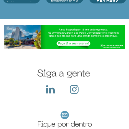
feiras?
tendências para o
de feiras de negócios
futuro das crianças
do Infofeiras
Argan Ravanese
Educação, tecnologia
considera critérios
Durante o período da
e consumidor infantil
estratég...
feira a empresa
estão no centro d...
recebe diversos
visitantes em seu
stand, apresenta seus
produtos e serviços,
ocorre a troca de
cartões e...