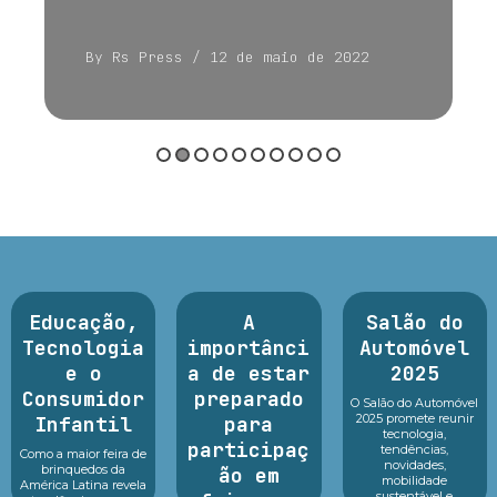
By Rs Press
/ 12 de maio de 2022
Educação,
A
Salão do
Tecnologia
importânci
Automóvel
e o
a de estar
2025
Consumidor
preparado
O Salão do Automóvel
2025 promete reunir
Infantil
para
tecnologia,
participaç
tendências,
Como a maior feira de
novidades,
brinquedos da
ão em
mobilidade
América Latina revela
sustentável e