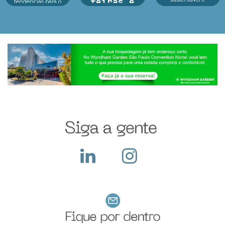
feiras e
tendências para o
inovação em um só
futuro das crianças
exposições
lugar.Reconhecido
Educação, tecnologia
como o principal p...
e consumidor infantil
Argan Ravanese
estão no centro d...
Sabemos que
participar de uma
feira com exposição
exige um alto
investimento pois
além do custo com o
local, a empresa deve
construir seu sta...