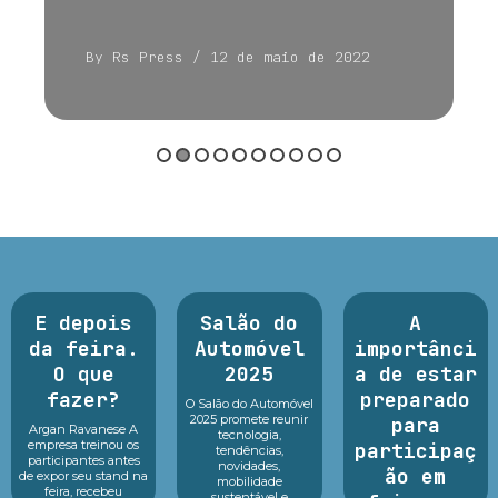
By Rs Press
/ 12 de maio de 2022
E depois
Salão do
A
da feira.
Automóvel
importânci
O que
2025
a de estar
fazer?
preparado
O Salão do Automóvel
2025 promete reunir
para
Argan Ravanese A
tecnologia,
empresa treinou os
participaç
tendências,
participantes antes
novidades,
ão em
de expor seu stand na
mobilidade
feira, recebeu
sustentável e