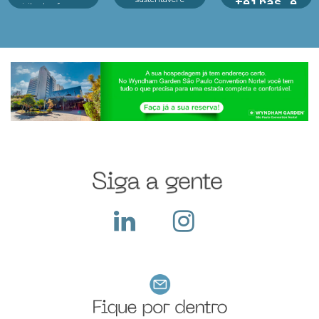
feiras e
visitantes, fez o seu
inovação em um só
melhor durante o
exposições
lugar.Reconhecido
evento e o que fazer
como o principal p...
dep...
Argan Ravanese
Sabemos que
participar de uma
feira com exposição
exige um alto
investimento pois
além do custo com o
local, a empresa deve
construir seu sta...