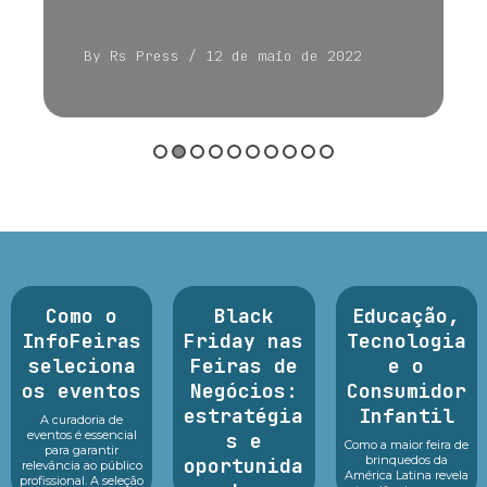
By Rs Press
/ 12 de maio de 2022
Como o
Black
Educação,
InfoFeiras
Friday nas
Tecnologia
seleciona
Feiras de
e o
os eventos
Negócios:
Consumidor
estratégia
Infantil
A curadoria de
eventos é essencial
s e
Como a maior feira de
para garantir
brinquedos da
oportunida
relevância ao público
América Latina revela
profissional. A seleção