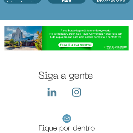
des
tendências para o
de feiras de negócios
futuro das crianças
do Infofeiras
A preparação para a
Educação, tecnologia
considera critérios
Black Friday nas
e consumidor infantil
estratég...
feiras de negócios: é
estão no centro d...
essencial para
potencializar vendas,
fortalecer parcerias e
atrair novos clientes
em um dos períodos...