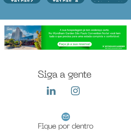
feiras?
feiras e
de feiras de negócios
exposições
do Infofeiras
Argan Ravanese
considera critérios
Durante o período da
estratég...
Argan Ravanese
feira a empresa
Sabemos que
recebe diversos
participar de uma
visitantes em seu
feira com exposição
stand, apresenta seus
exige um alto
produtos e serviços,
investimento pois
ocorre a troca de
além do custo com o
cartões e...
local, a empresa deve
construir seu sta...