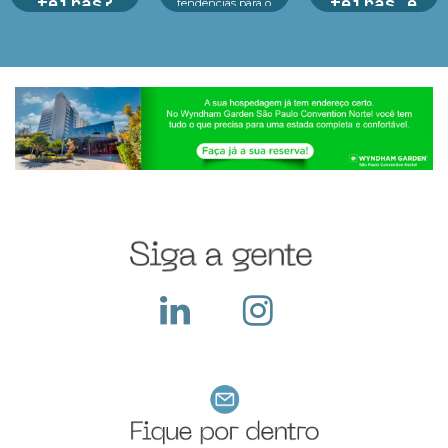
feiras?
feiras e
tendências para o
futuro das crianças
exposições
Argan Ravanese
Educação, tecnologia
Durante o período da
e consumidor infantil
Argan Ravanese
feira a empresa
estão no centro d...
Sabemos que
recebe diversos
participar de uma
visitantes em seu
feira com exposição
stand, apresenta seus
exige um alto
produtos e serviços,
investimento pois
ocorre a troca de
além do custo com o
cartões e...
local, a empresa deve
construir seu sta...