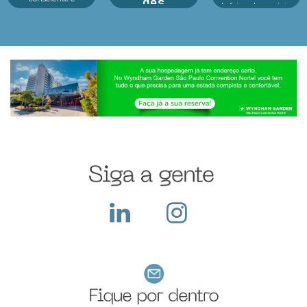
des
de feiras de negócios
tecnologia no centro
do Infofeiras
dos principais
A preparação para a
considera critérios
eventos As feiras de
Black Friday nas
estratég...
negócios em 2025
feiras de negócios: é
estão revelando um
essencial para
cenário dinâmico e
potencializar vendas,
cheio de opor...
fortalecer parcerias e
atrair novos clientes
em um dos períodos...