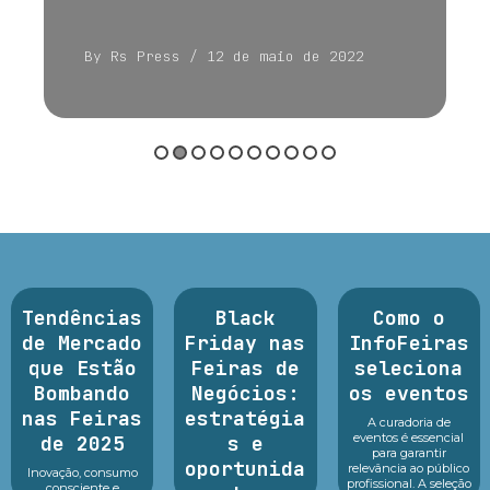
By Rs Press
/ 12 de maio de 2022
Tendências
Black
Como o
de Mercado
Friday nas
InfoFeiras
que Estão
Feiras de
seleciona
Bombando
Negócios:
os eventos
nas Feiras
estratégia
A curadoria de
eventos é essencial
de 2025
s e
para garantir
oportunida
relevância ao público
Inovação, consumo
profissional. A seleção
consciente e